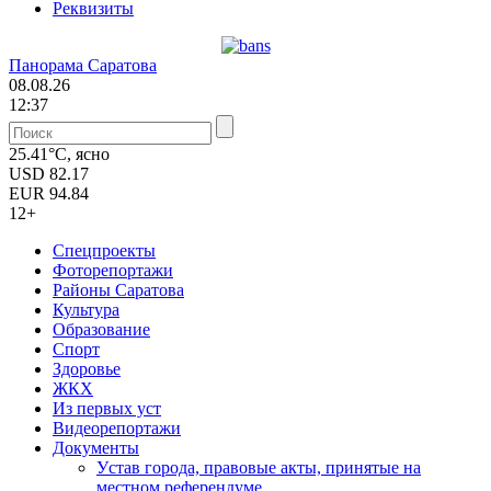
Реквизиты
Панорама Саратова
08.08.26
12:37
25.41°C, ясно
USD
82.17
EUR
94.84
12+
Спецпроекты
Фоторепортажи
Районы Саратова
Культура
Образование
Спорт
Здоровье
ЖКХ
Из пеpвых уст
Видеорепортажи
Документы
Уcтав города, правовые акты, принятые на
местном референдуме