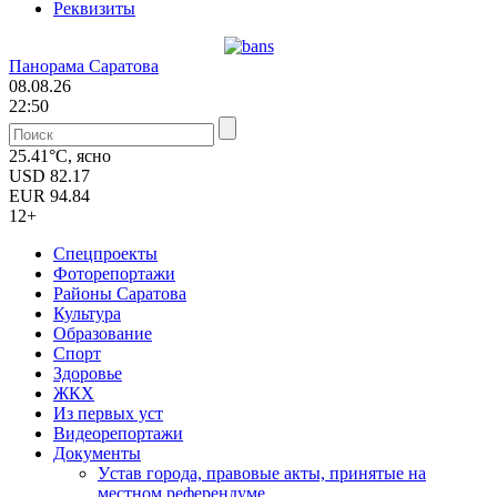
Реквизиты
Панорама Саратова
08.08.26
22:50
25.41°C, ясно
USD
82.17
EUR
94.84
12+
Спецпроекты
Фоторепортажи
Районы Саратова
Культура
Образование
Спорт
Здоровье
ЖКХ
Из пеpвых уст
Видеорепортажи
Документы
Уcтав города, правовые акты, принятые на
местном референдуме