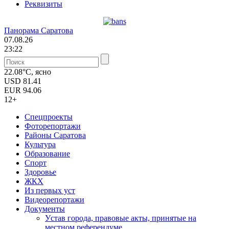
Реквизиты
Панорама Саратова
07.08.26
23:22
22.08°C, ясно
USD
81.41
EUR
94.06
12+
Спецпроекты
Фоторепортажи
Районы Саратова
Культура
Образование
Спорт
Здоровье
ЖКХ
Из пеpвых уст
Видеорепортажи
Документы
Уcтав города, правовые акты, принятые на
местном референдуме