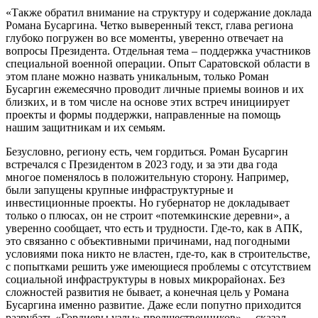
«Также обратил внимание на структуру и содержание доклада
Романа Бусаргина. Четко выверенный текст, глава региона
глубоко погружен во все моменты, уверенно отвечает на
вопросы Президента. Отдельная тема – поддержка участников
специальной военной операции. Опыт Саратовской области в
этом плане можно назвать уникальным, только Роман
Бусаргин ежемесячно проводит личные приемы воинов и их
близких, и в том числе на основе этих встреч инициирует
проекты и формы поддержки, направленные на помощь
нашим защитникам и их семьям.
Безусловно, региону есть, чем гордиться. Роман Бусаргин
встречался с Президентом в 2023 году, и за эти два года
многое поменялось в положительную сторону. Например,
были запущены крупные инфраструктурные и
инвестиционные проекты. Но губернатор не докладывает
только о плюсах, он не строит «потемкинские деревни», а
уверенно сообщает, что есть и трудности. Где-то, как в АПК,
это связанно с объективными причинами, над погодными
условиями пока никто не властен, где-то, как в строительстве,
с попытками решить уже имеющиеся проблемы с отсутствием
социальной инфраструктуры в новых микрорайонах. Без
сложностей развития не бывает, а конечная цель у Романа
Бусаргина именно развитие. Даже если попутно приходится
разрубать «Гордиевы узлы» предшественников», – сказал