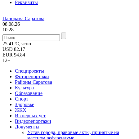
Реквизиты
Панорама Саратова
08.08.26
10:28
25.41°C, ясно
USD
82.17
EUR
94.84
12+
Спецпроекты
Фоторепортажи
Районы Саратова
Культура
Образование
Спорт
Здоровье
ЖКХ
Из пеpвых уст
Видеорепортажи
Документы
Уcтав города, правовые акты, принятые на
местном референдуме