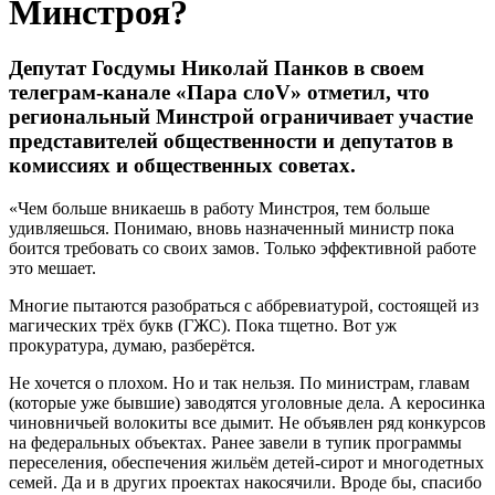
Минстроя?
Депутат Госдумы Николай Панков в своем
телеграм-канале «Пара слоV» отметил, что
региональный Минстрой ограничивает участие
представителей общественности и депутатов в
комиссиях и общественных советах.
«Чем больше вникаешь в работу Минстроя, тем больше
удивляешься. Понимаю, вновь назначенный министр пока
боится требовать со своих замов. Только эффективной работе
это мешает.
Многие пытаются разобраться с аббревиатурой, состоящей из
магических трёх букв (ГЖС). Пока тщетно. Вот уж
прокуратура, думаю, разберётся.
Не хочется о плохом. Но и так нельзя. По министрам, главам
(которые уже бывшие) заводятся уголовные дела. А керосинка
чиновничьей волокиты все дымит. Не объявлен ряд конкурсов
на федеральных объектах. Ранее завели в тупик программы
переселения, обеспечения жильём детей-сирот и многодетных
семей. Да и в других проектах накосячили. Вроде бы, спасибо