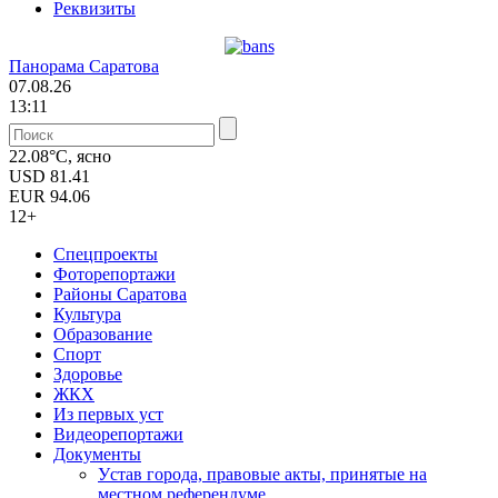
Реквизиты
Панорама Саратова
07.08.26
13:11
22.08°C, ясно
USD
81.41
EUR
94.06
12+
Спецпроекты
Фоторепортажи
Районы Саратова
Культура
Образование
Спорт
Здоровье
ЖКХ
Из пеpвых уст
Видеорепортажи
Документы
Уcтав города, правовые акты, принятые на
местном референдуме