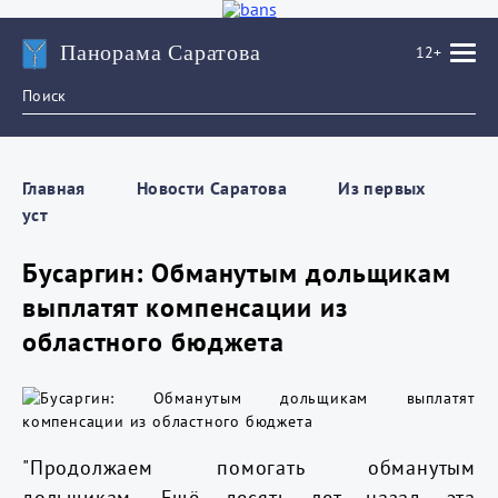
Панорама Саратова
12+
Главная
Новости Саратова
Из пеpвых
уст
Бусаргин: Обманутым дольщикам
выплатят компенсации из
областного бюджета
"Продолжаем помогать обманутым
дольщикам. Ещё десять лет назад эта