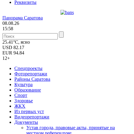
Реквизиты
Панорама Саратова
08.08.26
15:58
25.41°C, ясно
USD
82.17
EUR
94.84
12+
Спецпроекты
Фоторепортажи
Районы Саратова
Культура
Образование
Спорт
Здоровье
ЖКХ
Из пеpвых уст
Видеорепортажи
Документы
Уcтав города, правовые акты, принятые на
местном референдуме