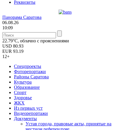
Реквизиты
Панорама Саратова
06.08.26
10:09
22.79°C, облачно с прояснениями
USD
80.93
EUR
93.19
12+
Спецпроекты
Фоторепортажи
Районы Саратова
Культура
Образование
Спорт
Здоровье
ЖКХ
Из пеpвых уст
Видеорепортажи
Документы
Уcтав города, правовые акты, принятые на
местном референдуме