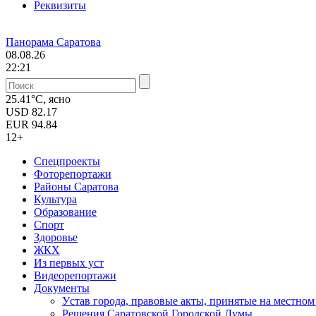
Реквизиты
Панорама Саратова
08.08.26
22:21
25.41°C, ясно
USD
82.17
EUR
94.84
12+
Спецпроекты
Фоторепортажи
Районы Саратова
Культура
Образование
Спорт
Здоровье
ЖКХ
Из пеpвых уст
Видеорепортажи
Документы
Уcтав города, правовые акты, принятые на местно
Решения Саратовской Городской Думы