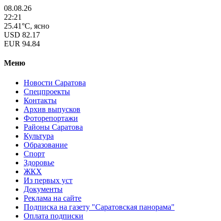
08.08.26
22:21
25.41°C, ясно
USD
82.17
EUR
94.84
Меню
Новости Саратова
Спецпроекты
Контакты
Архив выпусков
Фоторепортажи
Районы Саратова
Культура
Образование
Спорт
Здоровье
ЖКХ
Из пеpвых уст
Документы
Реклама на сайте
Подписка на газету "Саратовская панорама"
Оплата подписки