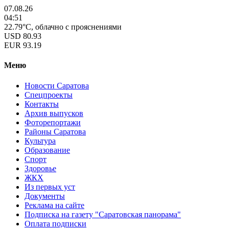
07.08.26
04:51
22.79°C, облачно с прояснениями
USD
80.93
EUR
93.19
Меню
Новости Саратова
Спецпроекты
Контакты
Архив выпусков
Фоторепортажи
Районы Саратова
Культура
Образование
Спорт
Здоровье
ЖКХ
Из пеpвых уст
Документы
Реклама на сайте
Подписка на газету "Саратовская панорама"
Оплата подписки