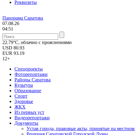
Реквизиты
Панорама Саратова
07.08.26
04:51
22.79°C, облачно с прояснениями
USD
80.93
EUR
93.19
12+
Спецпроекты
Фоторепортажи
Районы Саратова
Культура
Образование
Спорт
Здоровье
ЖКХ
Из пеpвых уст
Видеорепортажи
Документы
Уcтав города, правовые акты, принятые на местно
Решения Саратовской Городской Думы