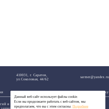
410031, г. Саратов,
sarmer@yandex.ru
ул.Соколовая, 44/62
жи
Спецпроекты
Районы Саратова
Доку
Данный веб-сайт использует файлы сookie.
Если вы продолжаете работать с веб-сайтом, мы
логий и массовых коммуникаций.
предполагаем, что вы с этим согласны.
Подробнее
ва защищены. При любом использовании