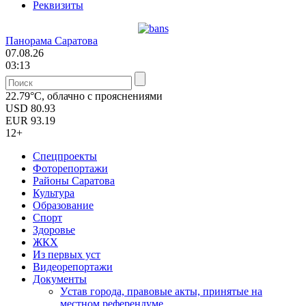
Реквизиты
Панорама Саратова
07.08.26
03:13
22.79°C, облачно с прояснениями
USD
80.93
EUR
93.19
12+
Спецпроекты
Фоторепортажи
Районы Саратова
Культура
Образование
Спорт
Здоровье
ЖКХ
Из пеpвых уст
Видеорепортажи
Документы
Уcтав города, правовые акты, принятые на
местном референдуме