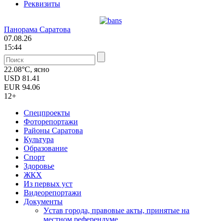
Реквизиты
Панорама Саратова
07.08.26
15:44
22.08°C, ясно
USD
81.41
EUR
94.06
12+
Спецпроекты
Фоторепортажи
Районы Саратова
Культура
Образование
Спорт
Здоровье
ЖКХ
Из пеpвых уст
Видеорепортажи
Документы
Уcтав города, правовые акты, принятые на
местном референдуме