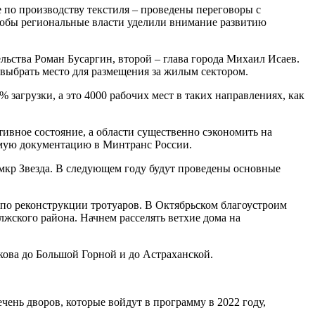
 по производству текстиля – проведены переговоры с
тобы региональные власти уделили внимание развитию
ельства Роман Бусаргин, второй – глава города Михаил Исаев.
выбрать место для размещения за жилым сектором.
загрузки, а это 4000 рабочих мест в таких направлениях, как
тивное состояние, а области существенно сэкономить на
имую документацию в Минтранс России.
 мкр Звезда. В следующем году будут проведены основные
по реконструкции тротуаров. В Октябрьском благоустроим
лжского района. Начнем расселять ветхие дома на
кова до Большой Горной и до Астраханской.
ень дворов, которые войдут в программу в 2022 году,