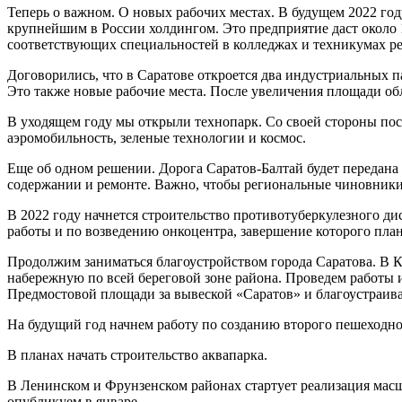
Теперь о важном. О новых рабочих местах. В будущем 2022 го
крупнейшим в России холдингом. Это предприятие даст около
соответствующих специальностей в колледжах и техникумах ре
Договорились, что в Саратове откроется два индустриальных п
Это также новые рабочие места. После увеличения площади об
В уходящем году мы открыли технопарк. Со своей стороны пост
аэромобильность, зеленые технологии и космос.
Еще об одном решении. Дорога Саратов-Балтай будет передана 
содержании и ремонте. Важно, чтобы региональные чиновники
В 2022 году начнется строительство противотуберкулезного д
работы и по возведению онкоцентра, завершение которого пла
Продолжим заниматься благоустройством города Саратова. В 
набережную по всей береговой зоне района. Проведем работы и
Предмостовой площади за вывеской «Саратов» и благоустраив
На будущий год начнем работу по созданию второго пешеходног
В планах начать строительство аквапарка.
В Ленинском и Фрунзенском районах стартует реализация масшт
опубликуем в январе.