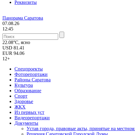
Реквизиты
Панорама Саратова
07.08.26
12:45
22.08°C, ясно
USD
81.41
EUR
94.06
12+
Спецпроекты
Фоторепортажи
Районы Саратова
Культура
Образование
Спорт
Здоровье
ЖКХ
Из пеpвых уст
Видеорепортажи
Документы
Уcтав города, правовые акты, принятые на местно
Решения Саратовской Городской Думы