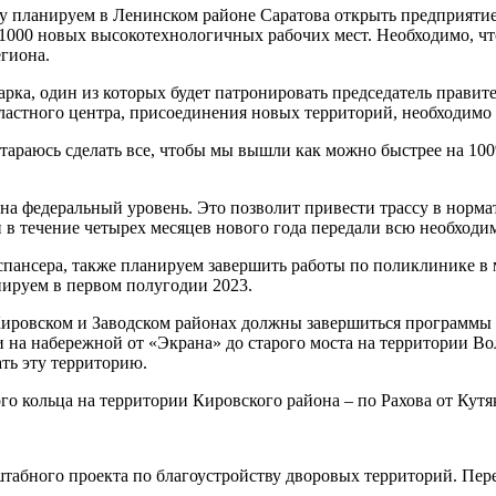
ду планируем в Ленинском районе Саратова открыть предприятие
 1000 новых высокотехнологичных рабочих мест. Необходимо, ч
гиона.
арка, один из которых будет патронировать председатель правит
ластного центра, присоединения новых территорий, необходимо 
араюсь сделать все, чтобы мы вышли как можно быстрее на 100% 
на федеральный уровень. Это позволит привести трассу в норма
 в течение четырех месяцев нового года передали всю необход
испансера, также планируем завершить работы по поликлинике в
нируем в первом полугодии 2023.
Кировском и Заводском районах должны завершиться программы 
 на набережной от «Экрана» до старого моста на территории Во
ать эту территорию.
о кольца на территории Кировского района – по Рахова от Кутя
абного проекта по благоустройству дворовых территорий. Переч