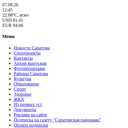
07.08.26
12:45
22.08°C, ясно
USD
81.41
EUR
94.06
Меню
Новости Саратова
Спецпроекты
Контакты
Архив выпусков
Фоторепортажи
Районы Саратова
Культура
Образование
Спорт
Здоровье
ЖКХ
Из пеpвых уст
Документы
Реклама на сайте
Подписка на газету "Саратовская панорама"
Оплата подписки