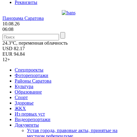
Реквизиты
Панорама Саратова
10.08.26
06:08
24.3°C, переменная облачность
USD
82.17
EUR
94.84
12+
Спецпроекты
Фоторепортажи
Районы Саратова
Культура
Образование
Спорт
Здоровье
ЖКХ
Из пеpвых уст
Видеорепортажи
Документы
Уcтав города, правовые акты, принятые на
местном референдуме