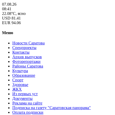
07.08.26
08:41
22.08°C, ясно
USD
81.41
EUR
94.06
Меню
Новости Саратова
Спецпроекты
Контакты
Архив выпусков
Фоторепортажи
Районы Саратова
Культура
Образование
Спорт
Здоровье
ЖКХ
Из пеpвых уст
Документы
Реклама на сайте
Подписка на газету "Саратовская панорама"
Оплата подписки