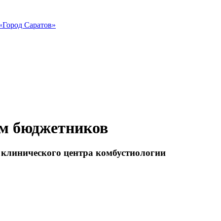
«Город Саратов»
ам бюджетников
о клинического центра комбустиологии