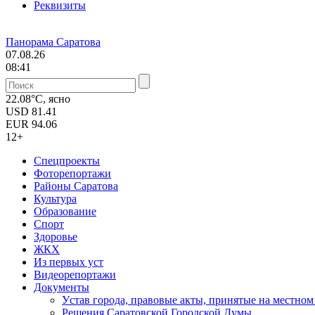
Реквизиты
Панорама Саратова
07.08.26
08:41
22.08°C, ясно
USD
81.41
EUR
94.06
12+
Спецпроекты
Фоторепортажи
Районы Саратова
Культура
Образование
Спорт
Здоровье
ЖКХ
Из пеpвых уст
Видеорепортажи
Документы
Уcтав города, правовые акты, принятые на местно
Решения Саратовской Городской Думы