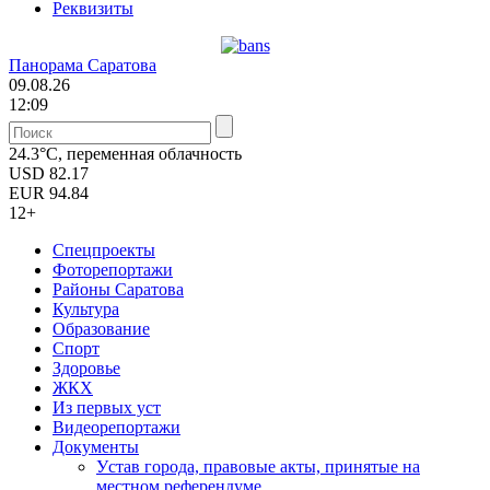
Реквизиты
Панорама Саратова
09.08.26
12:09
24.3°C, переменная облачность
USD
82.17
EUR
94.84
12+
Спецпроекты
Фоторепортажи
Районы Саратова
Культура
Образование
Спорт
Здоровье
ЖКХ
Из пеpвых уст
Видеорепортажи
Документы
Уcтав города, правовые акты, принятые на
местном референдуме