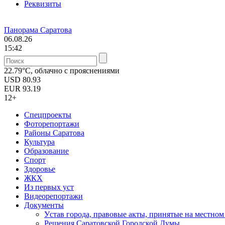
Реквизиты
Панорама Саратова
06.08.26
15:42
22.79°C, облачно с прояснениями
USD
80.93
EUR
93.19
12+
Спецпроекты
Фоторепортажи
Районы Саратова
Культура
Образование
Спорт
Здоровье
ЖКХ
Из пеpвых уст
Видеорепортажи
Документы
Уcтав города, правовые акты, принятые на местно
Решения Саратовской Городской Думы