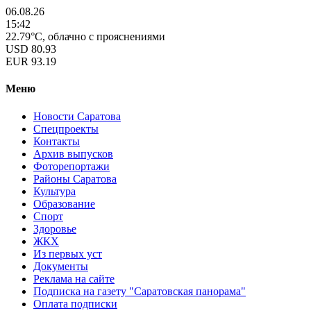
06.08.26
15:42
22.79°C, облачно с прояснениями
USD
80.93
EUR
93.19
Меню
Новости Саратова
Спецпроекты
Контакты
Архив выпусков
Фоторепортажи
Районы Саратова
Культура
Образование
Спорт
Здоровье
ЖКХ
Из пеpвых уст
Документы
Реклама на сайте
Подписка на газету "Саратовская панорама"
Оплата подписки