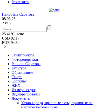
Реквизиты
Панорама Саратова
08.08.26
23:15
25.41°C, ясно
USD
82.17
EUR
94.84
12+
Спецпроекты
Фоторепортажи
Районы Саратова
Культура
Образование
Спорт
Здоровье
ЖКХ
Из пеpвых уст
Видеорепортажи
Документы
Уcтав города, правовые акты, принятые на
местном референдуме