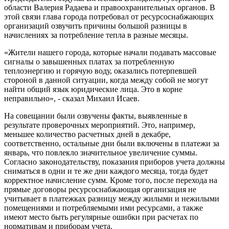
области Валерия Радаева и правоохранительных органов. В
этой связи глава города потребовал от ресурсоснабжающих
организаций озвучить причины большой разницы в
начислениях за потребление тепла в разные месяцы.
«Жители нашего города, которые начали подавать массовые
сигналы о завышенных платах за потребленную
теплоэнергию и горячую воду, оказались потерпевшей
стороной в данной ситуации, когда между собой не могут
найти общий язык юридические лица. Это в корне
неправильно», - сказал Михаил Исаев.
На совещании были озвучены факты, выявленные в
результате проверочных мероприятий. Это, например,
меньшее количество расчетных дней в декабре,
соответственно, остальные дни были включены в платежи за
январь, что повлекло значительное увеличение суммы.
Согласно законодательству, показания приборов учета должны
сниматься в одни и те же дни каждого месяца, тогда будет
корректное начисление сумм. Кроме того, после перехода на
прямые договоры ресурсоснабжающая организация не
учитывает в платежках разницу между жилыми и нежилыми
помещениями и потребляемыми ими ресурсами, а также
имеют место быть регулярные ошибки при расчетах по
нормативам и приборам учета.