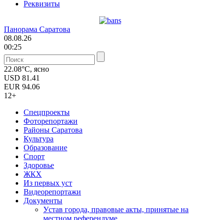
Реквизиты
Панорама Саратова
08.08.26
00:25
22.08°C, ясно
USD
81.41
EUR
94.06
12+
Спецпроекты
Фоторепортажи
Районы Саратова
Культура
Образование
Спорт
Здоровье
ЖКХ
Из пеpвых уст
Видеорепортажи
Документы
Уcтав города, правовые акты, принятые на
местном референдуме