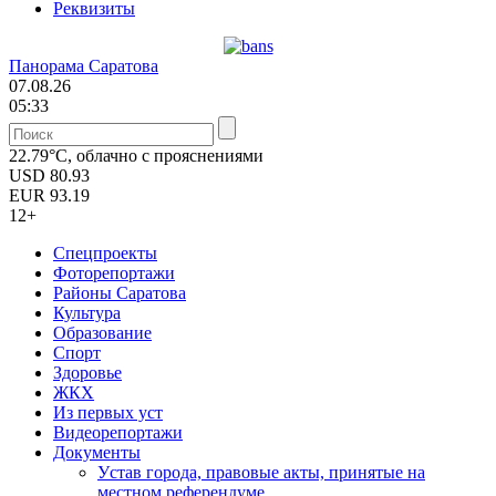
Реквизиты
Панорама Саратова
07.08.26
05:33
22.79°C, облачно с прояснениями
USD
80.93
EUR
93.19
12+
Спецпроекты
Фоторепортажи
Районы Саратова
Культура
Образование
Спорт
Здоровье
ЖКХ
Из пеpвых уст
Видеорепортажи
Документы
Уcтав города, правовые акты, принятые на
местном референдуме