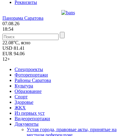
Реквизиты
Панорама Саратова
07.08.26
18:54
22.08°C, ясно
USD
81.41
EUR
94.06
12+
Спецпроекты
Фоторепортажи
Районы Саратова
Культура
Образование
Спорт
Здоровье
ЖКХ
Из пеpвых уст
Видеорепортажи
Документы
Уcтав города, правовые акты, принятые на
местном референдуме