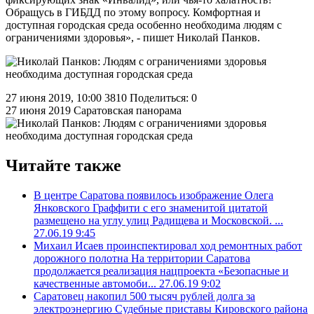
Обращусь в ГИБДД по этому вопросу. Комфортная и
доступная городская среда особенно необходима людям с
ограничениями здоровья», - пишет Николай Панков.
27 июня 2019, 10:00
3810
Поделиться: 0
27 июня 2019
Саратовская панорама
Читайте также
В центре Саратова появилось изображение Олега
Янковского
Граффити с его знаменитой цитатой
размещено на углу улиц Радищева и Московской. ...
27.06.19 9:45
Михаил Исаев проинспектировал ход ремонтных работ
дорожного полотна
На территории Саратова
продолжается реализация нацпроекта «Безопасные и
качественные автомоби...
27.06.19 9:02
Саратовец накопил 500 тысяч рублей долга за
электроэнергию
Судебные приставы Кировского района