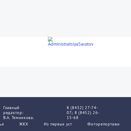
Главный
8 (8452) 27-74-
редактор:
07; 8 (8452) 26-
В.А. Темникова.
15-68
ье
ЖКХ
Из пеpвых уст
Фоторепортажи