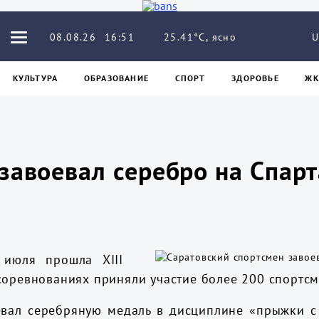
25.41°C, ясно
08.08.26
16:51
U
КУЛЬТУРА
ОБРАЗОВАНИЕ
СПОРТ
ЗДОРОВЬЕ
ЖК
завоевал серебро на Спар
июля прошла XIII
соревнованиях приняли участие более 200 спортсм
евал серебряную медаль в дисциплине «прыжки с 