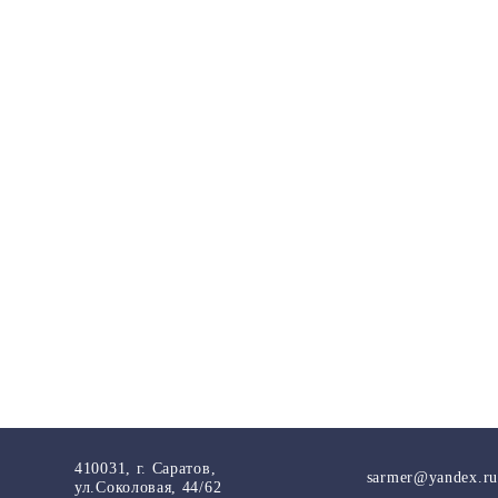
410031, г. Саратов,
sarmer@yandex.ru
ул.Соколовая, 44/62