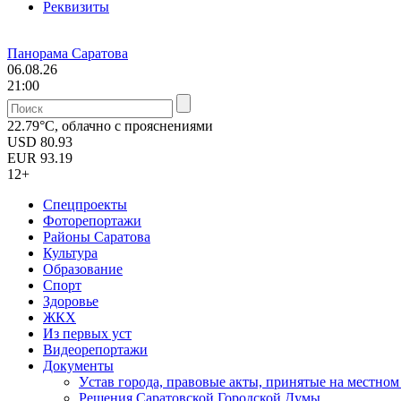
Реквизиты
Панорама Саратова
06.08.26
21:00
22.79°C, облачно с прояснениями
USD
80.93
EUR
93.19
12+
Спецпроекты
Фоторепортажи
Районы Саратова
Культура
Образование
Спорт
Здоровье
ЖКХ
Из пеpвых уст
Видеорепортажи
Документы
Уcтав города, правовые акты, принятые на местно
Решения Саратовской Городской Думы