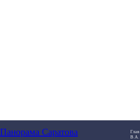
Панорама Саратова
Глав
В.А.