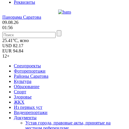
Реквизиты
Панорама Саратова
09.08.26
01:56
25.41°C, ясно
USD
82.17
EUR
94.84
12+
Спецпроекты
Фоторепортажи
Районы Саратова
Культура
Образование
Спорт
Здоровье
ЖКХ
Из пеpвых уст
Видеорепортажи
Документы
Уcтав города, правовые акты, принятые на
местном референдуме