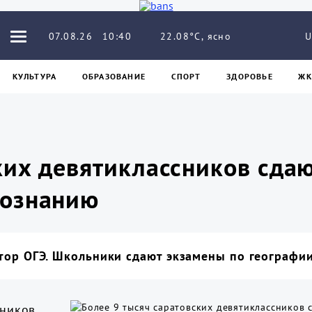
22.08°C, ясно
07.08.26
10:40
U
КУЛЬТУРА
ОБРАЗОВАНИЕ
СПОРТ
ЗДОРОВЬЕ
ЖК
ких девятиклассников сдаю
вознанию
тор ОГЭ. Школьники сдают экзамены по географи
иков,