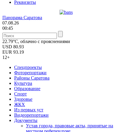
Реквизиты
Панорама Саратова
07.08.26
00:45
22.79°C, облачно с прояснениями
USD
80.93
EUR
93.19
12+
Спецпроекты
Фоторепортажи
Районы Саратова
Культура
Образование
Спорт
Здоровье
ЖКХ
Из пеpвых уст
Видеорепортажи
Документы
Уcтав города, правовые акты, принятые на
местном референдуме